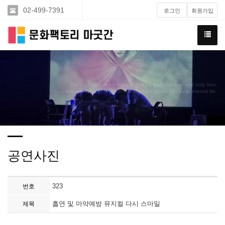
02-499-7391
로그인
회원가입
For God so loved the world that he gave his one and only Son,
that whoever believes in him shall not perish but have eternal life.
공연사진
323
번호
흡연 및 마약예방 뮤지컬 다시 스마일
제목