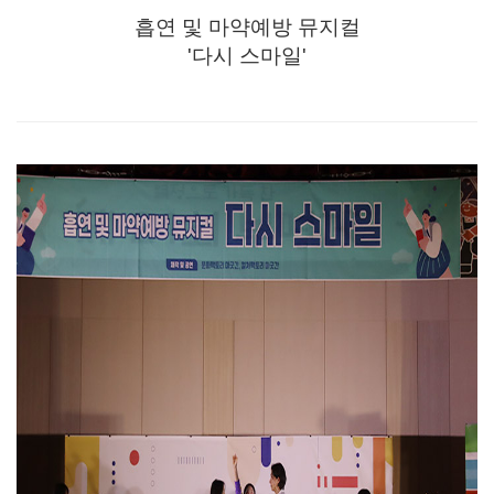
흡연 및 마약예방 뮤지컬
'다시 스마일'