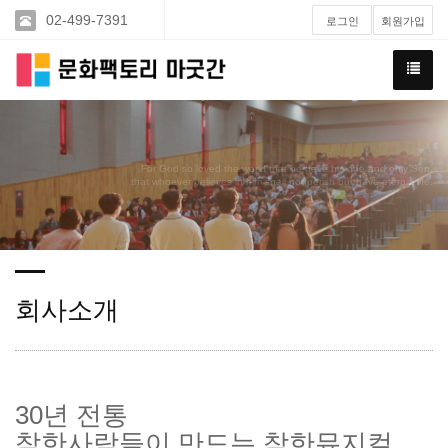
02-499-7391
로그인
회원가입
For God so loved the world that he gave his one and only Son,
that whoever believes in him shall not perish but have eternal life.
회사소개
30년 전통
착한사람들이 만드는 착한뮤지컬