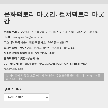
문화팩토리 마굿간. 컬쳐팩토리 마굿
간
문화팩토리 마굿간
대표자 : 박상용, 대표전화 : 02) 499-7391, FAX : 02) 499-7392,
EMAIL : wangza7777@naver.com
주소 : [14997] 서울시 광진구 군자로 176-1 동부빌딩 B1
컬쳐팩토리 마굿간
주소 : 경기도 하남시 신평로 37 4층 1-1호
청소년문화예술지원단 마굿간 (하남시 소재)
문화팩토리 마굿간 (부산지사)
COPYRIGHT (c) Since 1994. MAGOOGAN. ALL RIGHTS RESERVED.
powered by nnin
본 사이트에 사용 된 모든 이미지와 내용의 무단도용을 금지 합니다. design by 문
화팩토리 마굿간
QUICK LINK