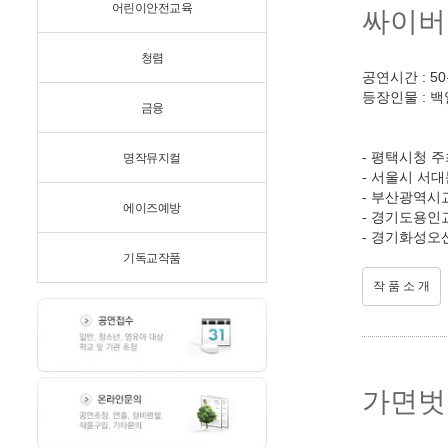
어린이안전교육
싸이버
청렴
공연시간 : 5
등장인물 : 백
금융
- 평택시청 
명작뮤지컬
- 서울시 서
- 부산광역시
에이즈예방
- 경기도용인
- 경기화성오
기독교작품
작 품 소 개
가면벗