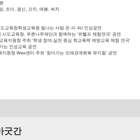
0분
, 조이, 겜신, 꼬치, 애봉, 써치
 경기도교육청학생교육원 빛나는 사람 온·리·4U 인성공연
7개 시도교육청, 푸른나무재단과 함께하는 '위헬프 체험연극' 공연
평교육지원청 주최 '학생 참여,실천 중심 학교폭력 예방교육 체험 연극'
아가는 인성교육 공연
육지원청 Wee센터 주최 '찾아가는 또래관계회복 뮤지컬' 공연
마굿간