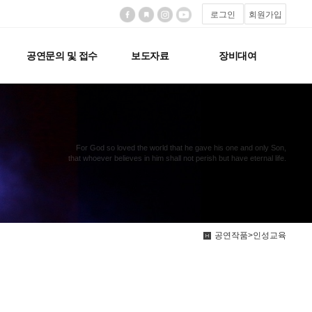
로그인
회원가입
공연문의 및 접수
보도자료
장비대여
For God so loved the world that he gave his one and only Son,
that whoever believes in him shall not perish but have eternal life.
공연작품>인성교육