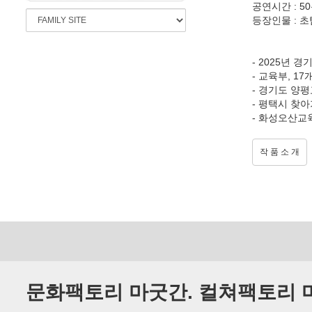
공연시간 : 5
등장인물 : 초탐
- 2025년
- 교육부, 1
- 경기도 양
- 평택시 찾
- 화성오산교
작 품 소 개
문화팩토리 마굿간. 컬쳐팩토리 