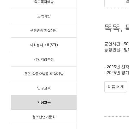
학교폭력예방
도박예방
똑똑, 
생명존중 자살예방
공연시간 : 5
사회정서교육(SEL)
등장인물 : 엄마
성인지감수성
- 2025년 신
- 2025년
흡연, 약물오남용, 마약예방
작 품 소 개
인구교육
인성교육
청소년언어문화