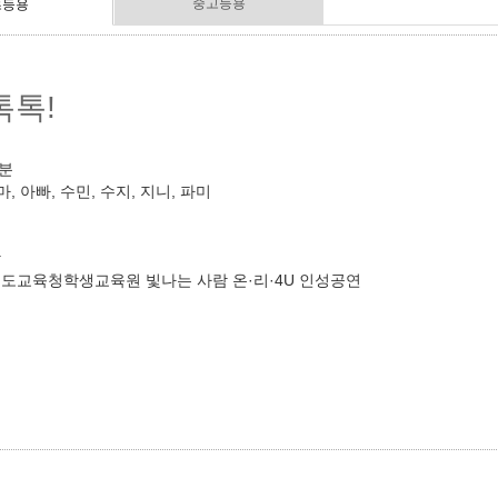
중고등용
초등용
톡톡!
0분
, 아빠, 수민, 수지, 지니, 파미
작
 경기도교육청학생교육원 빛나는 사람 온·리·4U 인성공연