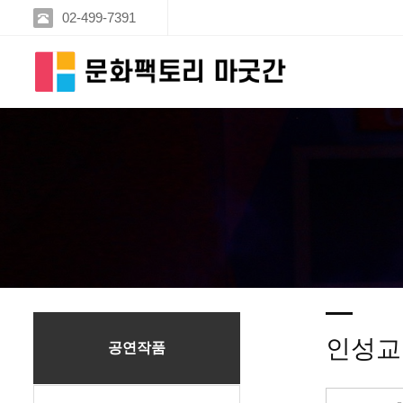
02-499-7391
인성교
공연작품