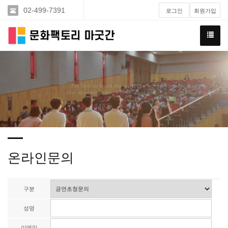
02-499-7391
로그인
회원가입
For God so loved the world that he gave his one and only Son,
that whoever believes in him shall not perish but have eternal life.
온라인문의
구분
성명
이메일