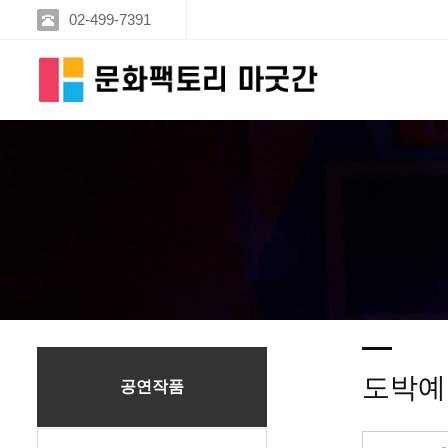
02-499-7391
도박예
공연작품