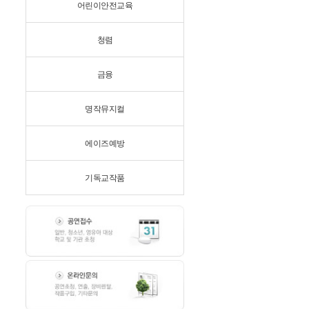
어린이안전교육
청렴
금융
명작뮤지컬
에이즈예방
기독교작품