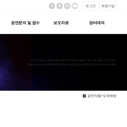
로그인
회원가입
공연문의 및 접수
보도자료
장비대여
For God so loved the world that he gave his one and only Son,
that whoever believes in him shall not perish but have eternal life.
공연작품>도박예방