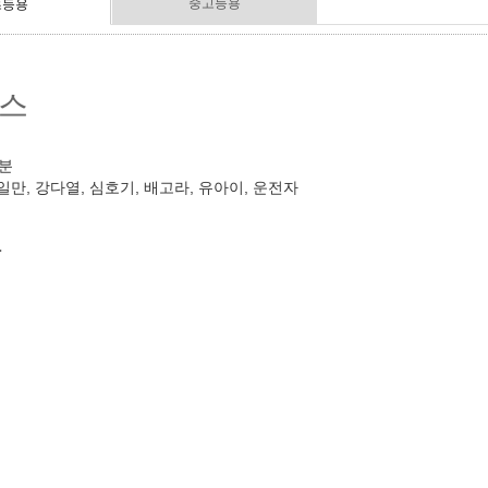
중고등용
초등용
스
0분
일만, 강다열, 심호기, 배고라, 유아이, 운전자
작