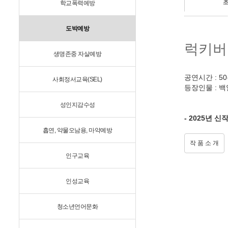
학교폭력예방
도박예방
럭키버
생명존중 자살예방
공연시간 : 5
사회정서교육(SEL)
등장인물 : 백
성인지감수성
- 2025년 신
흡연, 약물오남용, 마약예방
작 품 소 개
인구교육
인성교육
청소년언어문화