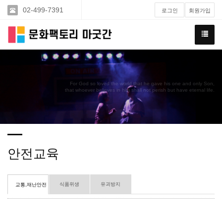
02-499-7391
로그인
회원가입
For God so loved the world that he gave his one and only Son,
that whoever believes in him shall not perish but have eternal life.
안전교육
식품위생
유괴방지
교통,재난안전