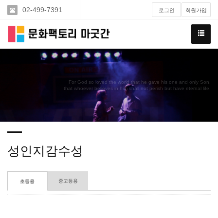
02-499-7391
로그인
회원가입
For God so loved the world that he gave his one and only Son,
that whoever believes in him shall not perish but have eternal life.
성인지감수성
중고등용
초등용