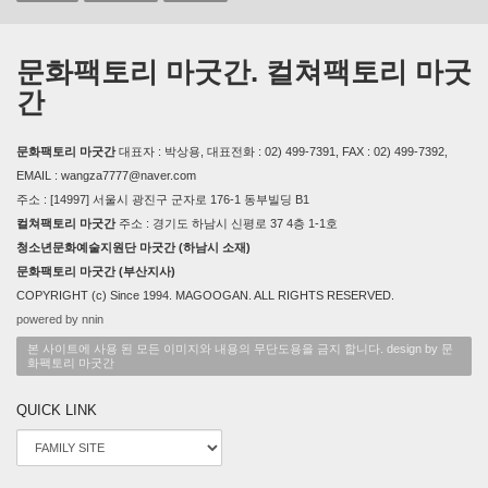
문화팩토리 마굿간. 컬쳐팩토리 마굿
간
문화팩토리 마굿간
대표자 : 박상용, 대표전화 : 02) 499-7391, FAX : 02) 499-7392,
EMAIL : wangza7777@naver.com
주소 : [14997] 서울시 광진구 군자로 176-1 동부빌딩 B1
컬쳐팩토리 마굿간
주소 : 경기도 하남시 신평로 37 4층 1-1호
청소년문화예술지원단 마굿간 (하남시 소재)
문화팩토리 마굿간 (부산지사)
COPYRIGHT (c) Since 1994. MAGOOGAN. ALL RIGHTS RESERVED.
powered by nnin
본 사이트에 사용 된 모든 이미지와 내용의 무단도용을 금지 합니다. design by 문
화팩토리 마굿간
QUICK LINK