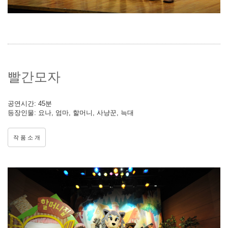
빨간모자
공연시간: 45분
등장인물: 요나, 엄마, 할머니, 사냥꾼, 늑대
작 품 소 개