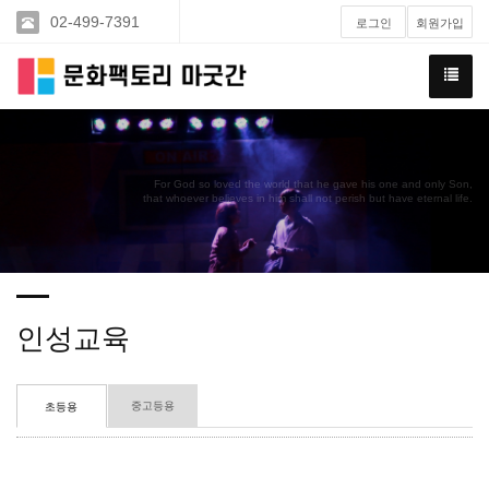
02-499-7391
로그인
회원가입
For God so loved the world that he gave his one and only Son,
that whoever believes in him shall not perish but have eternal life.
인성교육
중고등용
초등용