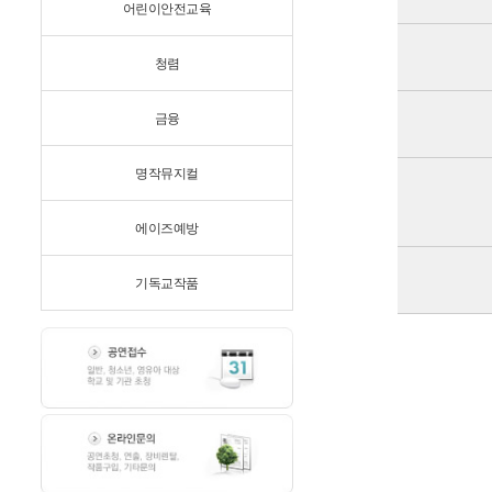
어린이안전교육
청렴
금융
명작뮤지컬
에이즈예방
기독교작품