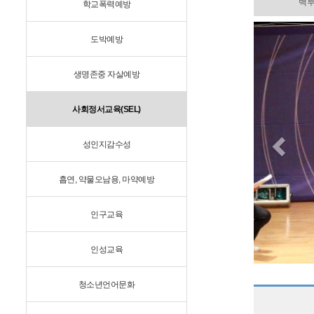
백
학교폭력예방
Previ
도박예방
생명존중 자살예방
사회정서교육(SEL)
성인지감수성
흡연, 약물오남용, 마약예방
인구교육
인성교육
청소년언어문화