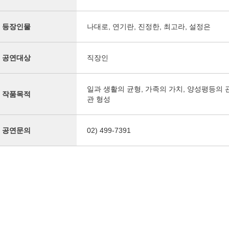
등장인물
나대로, 연기란, 진정한, 최고라, 설정은
공연대상
직장인
일과 생활의 균형, 가족의 가치, 양성평등의 
작품목적
관 형성
공연문의
02) 499-7391