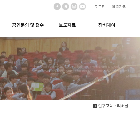
로그인
회원가입
공연문의 및 접수
보도자료
장비대여
For God so loved the world that he gave his one and only Son,
that whoever believes in him shall not perish but have eternal life.
인구교육 > 리허설