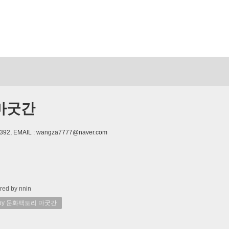
마굿간
392, EMAIL : wangza7777@naver.com
red by nnin
 by 문화팩토리 마굿간