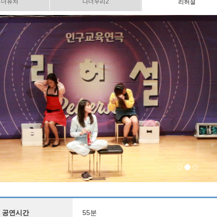
투더퓨처
나너우리2
리허설
ous
공연시간
55분