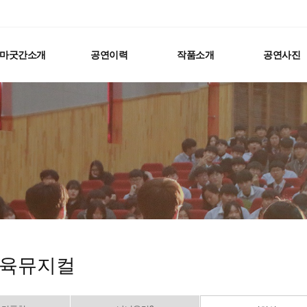
마굿간소개
공연이력
작품소개
공연사진
육뮤지컬