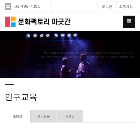
02-499-7391
로그인
회원가입
For God so loved the world that he gave his one and only Son,
that whoever believes in him shall not perish but have eternal life.
인구교육
중고등용
직장인
초등용