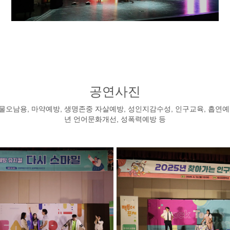
공연사진
물오남용, 마약예방, 생명존중 자살예방, 성인지감수성, 인구교육, 흡연예
년 언어문화개선, 성폭력예방 등