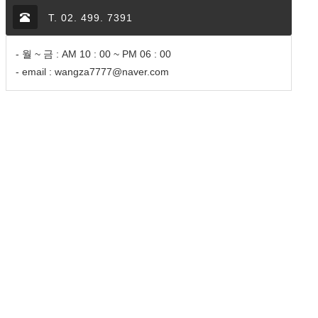
T. 02. 499. 7391
- 월 ~ 금 : AM 10 : 00 ~ PM 06 : 00
- email : wangza7777@naver.com